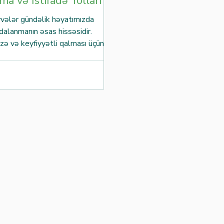
a və İstifadə Yolları
Məsələn, portağal və nar k
vələr gündəlik həyatımızda
dalanmanın əsas hissəsidir.
əzə və keyfiyyətli qalması üçün
lanma üsullarını bilmək vacibdir.
, meyvə və tərəvəzlərin necə
ı və istifadəsi barədə sadə və
əlumatlar təqdim edirəm.
, həm evdə, həm də biznesdə
sulların uzun müddət təzə
a kömək etməkdir. Meyvə-
Saxlanma Üsulları Meyvə və
rin saxlanması onların növünə və
lərinə görə dəyişir.