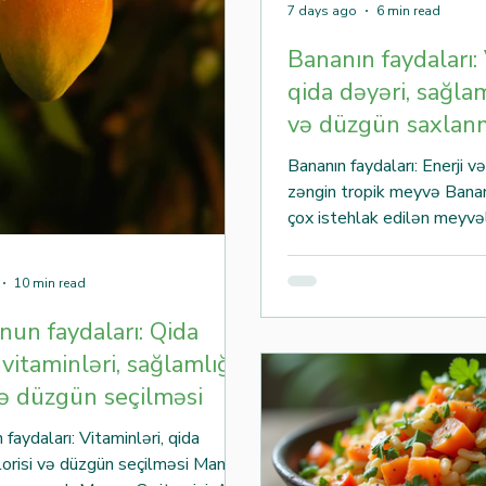
7 days ago
6 min read
Bananın faydaları: 
qida dəyəri, sağlam
və düzgün saxlanm
Bananın faydaları: Enerji və
zəngin tropik meyvə Bana
çox istehlak edilən meyvəl
dadı, rahat istifadəsi, yüks
və zəngin qida tərkibi ilə 
10 min read
insanlar üçün populyar seç
yeməyində, idmandan əvvə
un faydaları: Qida
həmçinin sağlam ara yemək
 vitaminləri, sağlamlığa
istifadə olunur. Tərkibind
və düzgün seçilməsi
vitamini, C vitamini, maqne
banan balanslı qidalanmanın
aydaları: Vitaminləri, qida
orqanizmin müxtəlif funksi
alorisi və düzgün seçilməsi Manqo