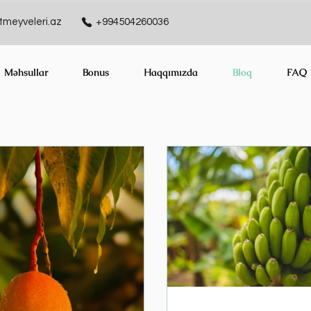
meyveleri.az
+994504260036
Məhsullar
Bonus
Haqqımızda
Bloq
FAQ