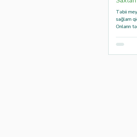
Saxlanm
və tərəvəzləri qapınıza qədər çatdırmaq
mümkündür. CennetMeyveleri.az olaraq hər
Təbii mey
gün seçilmiş, təzə və keyfiyyətli məhsulları
sağlam qi
Bakı və Abşeron üzrə müştərilərimiz
Onların t
düzgün sax
Bu yazıda
saxlanmas
praktik m
Məqsədim
təbii məh
qalmasın
Tərəvəz 
tərəvəzlə
xüsusiyyət