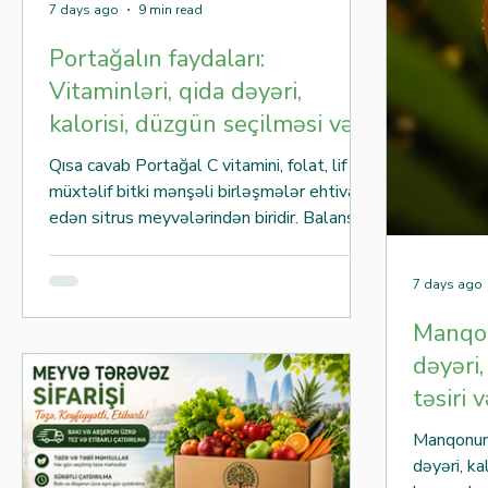
7 days ago
9 min read
Portağalın faydaları:
Vitaminləri, qida dəyəri,
kalorisi, düzgün seçilməsi və
saxlanması
Qısa cavab Portağal C vitamini, folat, lif və
müxtəlif bitki mənşəli birləşmələr ehtiva
edən sitrus meyvələrindən biridir. Balanslı
qidalanmanın tərkib hissəsi kimi istifadə
oluna bilər. Şirin-turş dadı və yüksək su
7 days ago
tərkibi səbəbindən həm təzə meyvə, həm
də şirə, salat və desertlərdə geniş istifadə
Manqon
olunur. Mündəricat Portağal nədir?
dəyəri,
Portağalın qida dəyəri Portağalda hansı
təsiri 
vitaminlər var? Portağalın faydaları
Portağalı necə seçmək olar? Portağalı
Manqonun f
necə saxlamaq olar? Portağalın
dəyəri, k