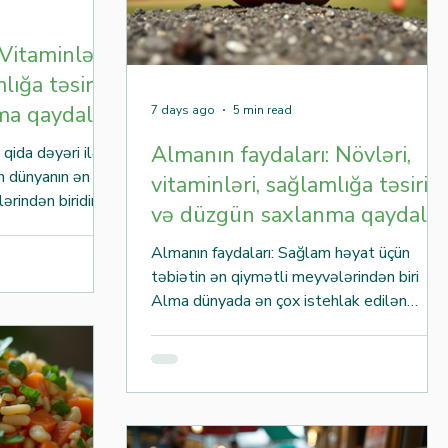
Vitaminləri,
lığa təsiri
a qaydaları
7 days ago
5 min read
Almanın faydaları: Növləri,
 qida dəyəri ilə
n dünyanın ən
vitaminləri, sağlamlığa təsiri
ərindən biridir və
və düzgün saxlanma qaydalar
ək enerji dəyəri
hər yaşdan
Almanın faydaları: Sağlam həyat üçün
imdir. Səhər
təbiətin ən qiymətli meyvələrindən biri
l və sonra,
Alma dünyada ən çox istehlak edilən
 kimi geniş
meyvələrdən biridir və əsrlərdir sağlam
ə kalium, B6
qidalanmanın ayrılmaz hissəsi hesab olunur
zium və lif olan
Tərkibində olan vitaminlər, minerallar,
 bir hissəsi kimi
antioksidantlar və lif sayəsində həm
yal
uşaqlar, həm böyüklər, həm də yaşlı
insanlar üçün gündəlik qidalanmada mühüm