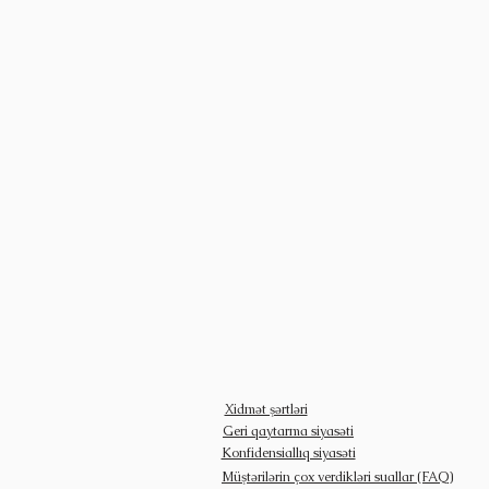
Xidmət şərtləri
Geri qaytarma siyasəti
Konfidensiallıq siyasəti
Müştərilərin çox verdikləri suallar (FAQ)