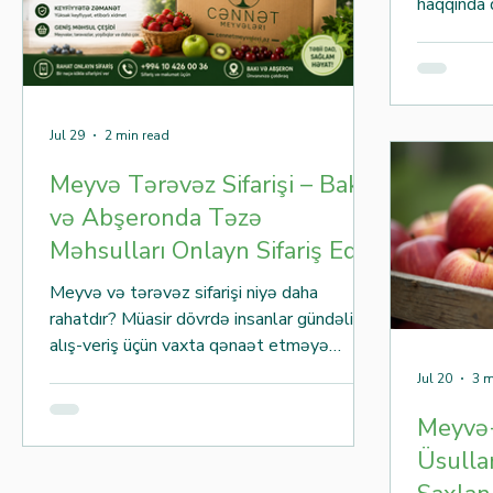
haqqında 
vitamini, 
meyvələrd
bir hissəs
manqo şiri
desertlər
Jul 29
2 min read
istifadə e
Meyvə Tərəvəz Sifarişi – Bakı
şəraitdə 
və Abşeronda Təzə
müddət qo
Manqonun 
Məhsulları Onlayn Sifariş Edin
Meyvə və tərəvəz sifarişi niyə daha
rahatdır? Müasir dövrdə insanlar gündəlik
alış-veriş üçün vaxta qənaət etməyə
üstünlük verirlər. Xüsusilə Bakı və Abşeron
Jul 20
3 m
ərazisində yaşayan ailələr üçün meyvə
Meyvə
tərəvəz sifarişi xidməti həm rahat, həm də
sürətli həll yoludur. Bir neçə dəqiqə
Üsullar
ərzində onlayn sifariş verərək təzə meyvə