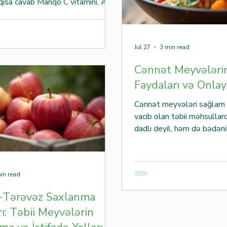
qısa cavab Manqo C vitamini, A
folat və lif mənbəyi olan tropik
ən biridir. Balanslı qidalanmanın
i kimi qəbul edilə bilər. Yetişmiş
Jul 27
3 min read
n və ətirli olur, müxtəlif
də, salatlarda və smoothie-lərdə
Cənnət Meyvələri
dilir. Düzgün seçildikdə və uyğun
Faydaları və Onlay
saxlanıldıqda təravətini daha uzun
ruyur. Mündəricat Manqo nədir?
Cənnət meyvələri sağlam 
qida dəyəri
vacib olan təbii məhsullard
dadlı deyil, həm də bədən
faydalar təmin edir. Bu m
meyvələrinin faydalarını və
üstünlüklərini sadə və ayd
in read
edəcəyəm. Cənnət Meyvələ
Cənnət meyvələri müxtəlif
-Tərəvəz Saxlanma
minerallar və antioksidantl
ı: Təbii Meyvələrin
Onlar immun sistemini güclə
verir və ümumi sağlamlığı y