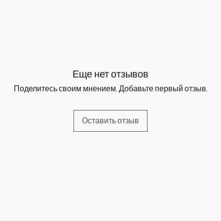
поддер
способ
и помог
организ
Идеальн
Еще нет отзывов
тушения
Поделитесь своим мнением. Добавьте первый отзыв.
десерто
здорово
Оставить отзыв
Свежие
гаранти
натурал
Баку и 