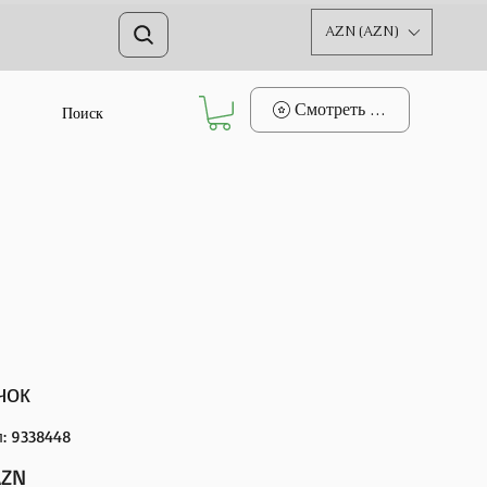
AZN (AZN)
Смотреть баллы
Поиск
чок
: 9338448
Цена
AZN