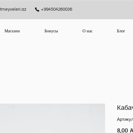
meyveleri.az
+994504260036
Магазин
Бонусы
О нас
Блог
Каба
Артикул
8,00 