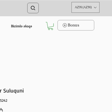
AZN (AZN)
Bonus
Bizimlə əlaqə
r Suluquni
55242
Price
 ₼