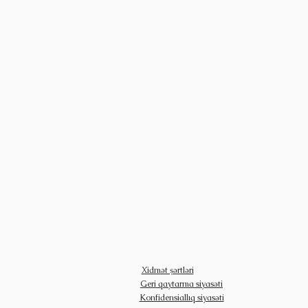
Xidmət şərtləri
Geri qaytarma siyasəti
Konfidensiallıq siyasəti