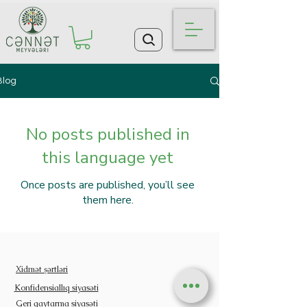
Blog
No posts published in
this language yet
Once posts are published, you’ll see
them here.
Xidmət şərtləri
Konfidensiallıq siyasəti
Geri qaytarma siyasəti