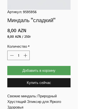
Артикул: 9595956
Миндаль "сладкий"
Цена
8,00 AZN
8,00 AZN
/
250г
8,00 AZN
за
Количество
*
250
Граммы
Добавить в корзину
Купить сейчас
Свежие миндаль: Природный
Хрустящий Эликсир для Яркого
Здоровья