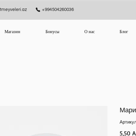
meyveleri.az
+994504260036
Магазин
Бонусы
О нас
Блог
Мари
Артикул
5,50 