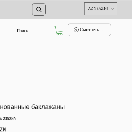
AZN (AZN)
Смотреть баллы
Поиск
нованные баклажаны
: 235284
Цена
AZN