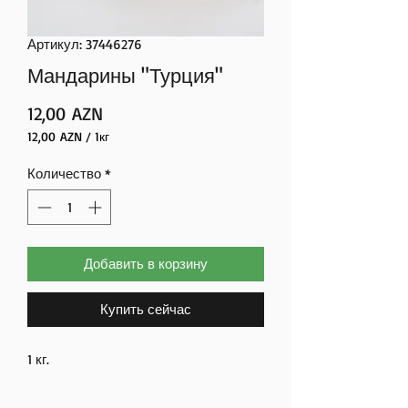
Артикул: 37446276
Мандарины "Турция"
Цена
12,00 AZN
12,00 AZN
/
1кг
12,00 AZN
за
Количество
*
1
Килограммы
Добавить в корзину
Купить сейчас
1 кг.