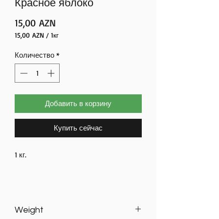
Красное яблоко
Цена
15,00 AZN
15,00 AZN
/
1кг
15,00 AZN
за
Количество
*
1
Килограммы
Добавить в корзину
Купить сейчас
1 кг.
Красное яблоко – свежее и сочное
Weight
Свежие и отборные красные яблоки