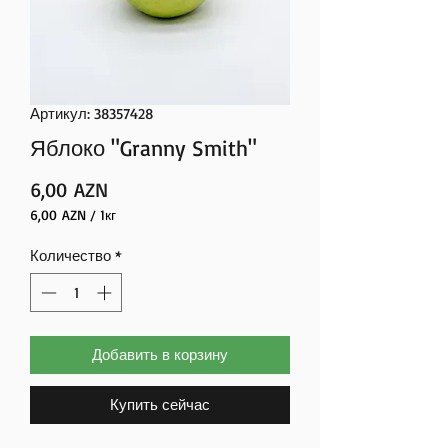
Артикул: 38357428
Яблоко "Granny Smith"
Цена
6,00 AZN
6,00 AZN
/
1кг
6,00 AZN
за
Количество
*
1
Килограммы
Добавить в корзину
Купить сейчас