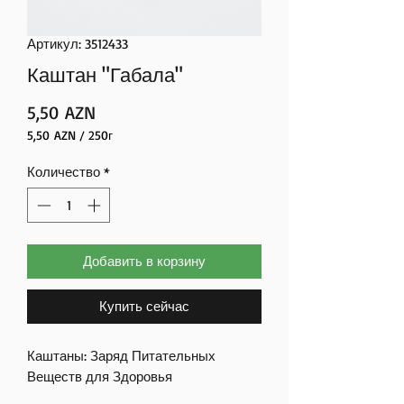
Артикул: 3512433
Каштан "Габала"
Цена
5,50 AZN
5,50 AZN
/
250г
5,50 AZN
за
Количество
*
250
Граммы
Добавить в корзину
Купить сейчас
Каштаны: Заряд Питательных
Веществ для Здоровья