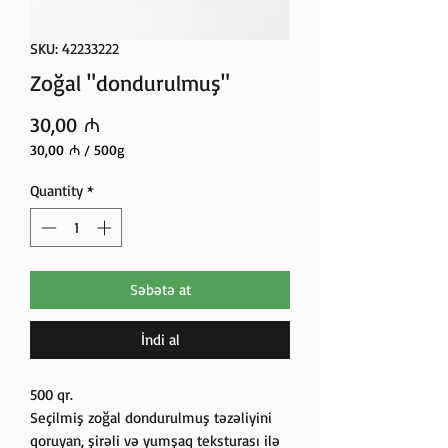
SKU: 42233222
Zoğal "dondurulmuş"
Price
30,00 ₼
30,00 ₼
/
500g
30,00 ₼
per
Quantity
*
500
Grams
Səbətə at
İndi al
500 qr.
Seçilmiş zoğal dondurulmuş təzəliyini
qoruyan, şirəli və yumşaq teksturası ilə