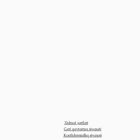
Xidmət şərtləri
Geri qaytarma siyasəti
Konfidensiallıq siyasəti