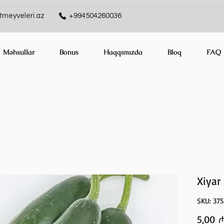
meyveleri.az
+994504260036
Məhsullar
Bonus
Haqqımızda
Bloq
FAQ
Xiyar
SKU: 37
5,00 