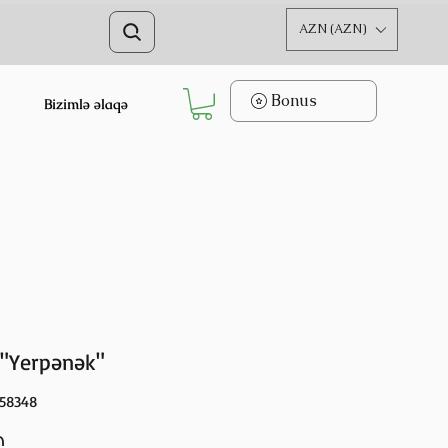
AZN (AZN)
Bonus
Bizimlə əlaqə
 "Yerpənək"
558348
Price
₼