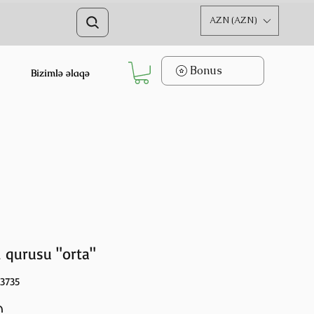
AZN (AZN)
Bonus
Bizimlə əlaqə
ı qurusu "orta"
73735
Price
₼