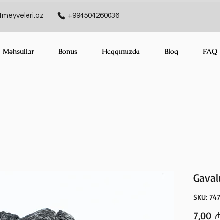
meyveleri.az
+994504260036
Məhsullar
Bonus
Haqqımızda
Bloq
FAQ
Gaval
SKU: 74
7,00 