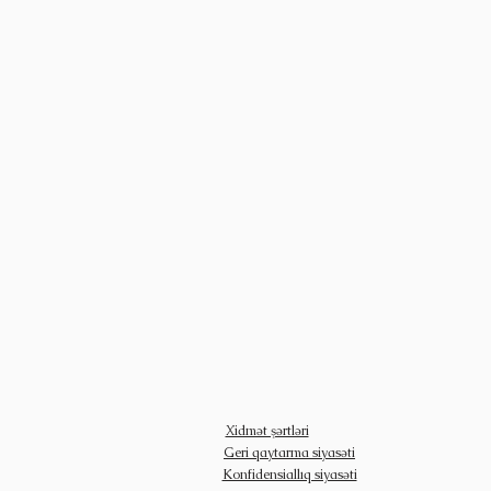
Xidmət şərtləri
Geri qaytarma siyasəti
Konfidensiallıq siyasəti