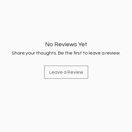
gavalı ç
Gavalılar
dad zöv
qəlyanal
Sağlamlı
No Reviews Yet
yeni məh
Share your thoughts. Be the first to leave a review.
həkimin
edirik. O
ehtiyacl
Leave a Review
verə bilə
Sağlamlı
yüksək k
sifariş e