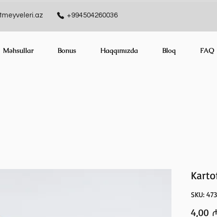
meyveleri.az
+994504260036
Məhsullar
Bonus
Haqqımızda
Bloq
FAQ
Karto
SKU: 47
4,00 