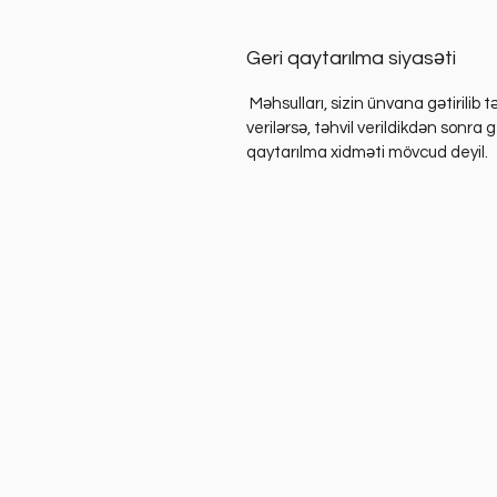
Geri qaytarılma siyasəti
Məhsulları, sizin ünvana gətirilib tə
verilərsə, təhvil verildikdən sonra g
qaytarılma xidməti mövcud deyil.