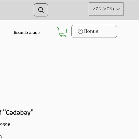
AZN (AZN)
Bonus
Bizimlə əlaqə
f "Gədəbəy"
39396
Price
₼