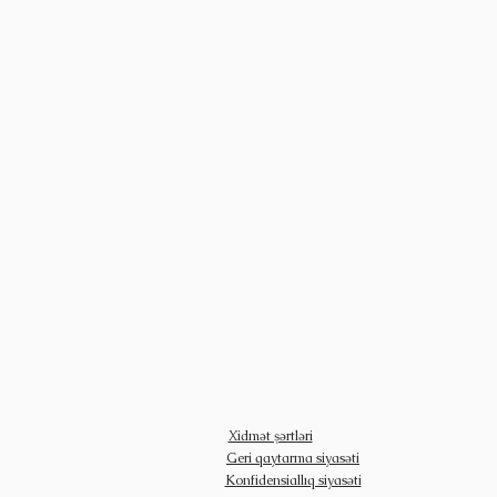
Xidmət şərtləri
Geri qaytarma siyasəti
Konfidensiallıq siyasəti