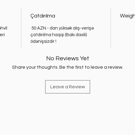
Çatdırılma
Weigh
hvil
50 AZN - dan yüksək alış-verişə
eri
çatdırılma haqqı (Bakı daxili)
ödənişsizdir !
No Reviews Yet
Share your thoughts. Be the first to leave a review.
Leave a Review