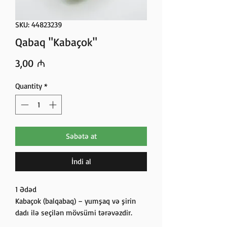
SKU: 44823239
Qabaq "Kabaçok"
Price
3,00 ₼
Quantity
*
Səbətə at
İndi al
1 Ədəd
Kabaçok (balqabaq) – yumşaq və şirin
dadı ilə seçilən mövsümi tərəvəzdir.
Vitamin A, C və lif baxımından zəngindir,