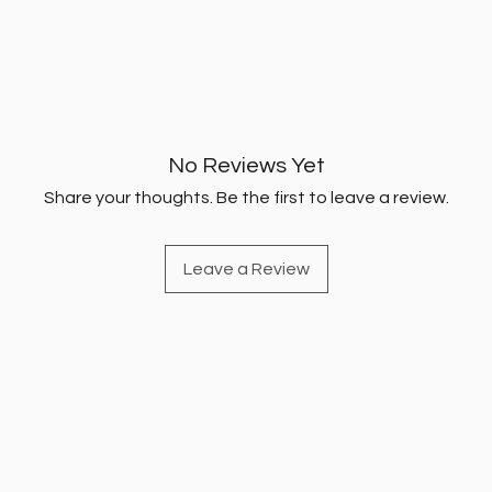
bilərsini
No Reviews Yet
Share your thoughts. Be the first to leave a review.
Leave a Review