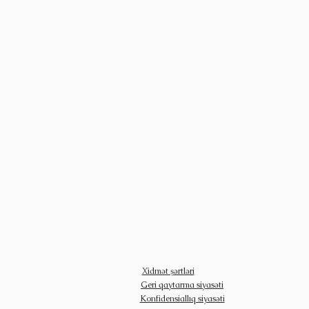
Xidmət şərtləri
Geri qaytarma siyasəti
Konfidensiallıq siyasəti