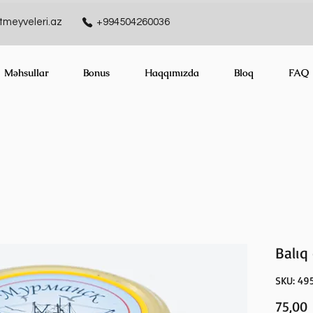
meyveleri.az
+994504260036
Məhsullar
Bonus
Haqqımızda
Bloq
FAQ
Balıq 
SKU: 49
75,00