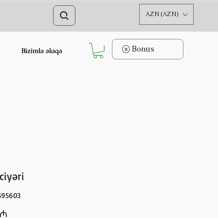
AZN (AZN)
Bonus
Bizimlə əlaqə
ciyəri
595603
Price
 ₼