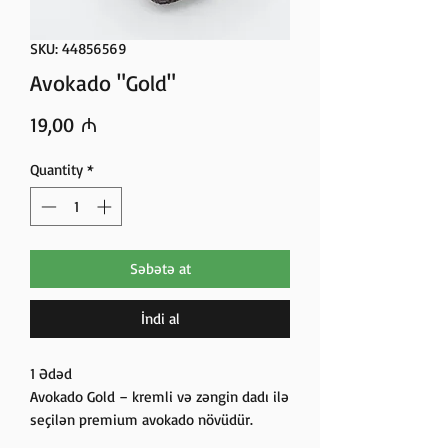
SKU: 44856569
Avokado "Gold"
Price
19,00 ₼
Quantity
*
Səbətə at
İndi al
1 Ədəd
Avokado Gold – kremli və zəngin dadı ilə
seçilən premium avokado növüdür.
Sağlam yağlar, vitamin E və liflərlə