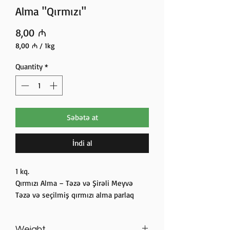
Alma "Qırmızı"
Price
8,00 ₼
8,00 ₼
/
1kg
8,00 ₼
per
Quantity
*
1
Kilogram
Səbətə at
İndi al
1 kq.
Qırmızı Alma – Təzə və Şirəli Meyvə
Təzə və seçilmiş qırmızı alma parlaq
rəngi, şirəli teksturası və balanslı şirin-
turş dadı ilə sağlam qidalanma üçün
Weight