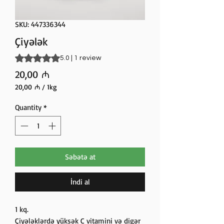
SKU: 447336344
Çiyələk
Rating is 5.0 out of five stars based on 1 review
5.0 | 1 review
Price
20,00 ₼
20,00 ₼
/
1kg
20,00 ₼
per
Quantity
*
1
Kilogram
Səbətə at
İndi al
1 kq.
Çiyələklərdə yüksək C vitamini və digər