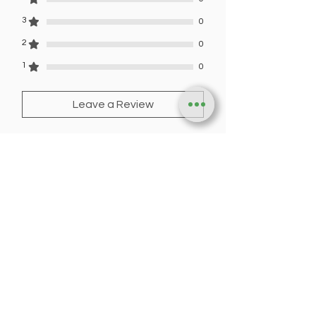
3
0
2
0
1
0
Leave a Review
All stars, Most Relevant
1 review
Bilinmeyen
•
31 may
Rated 5 out of 5 stars.
Çiyelek
Mence çiyələklər ele bele de
dadli olmalidir her zaman. bele