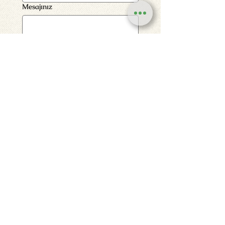
Mesajınız
Sorğu göndər
Xidmət şərtləri
Konfidensiallıq siyasəti
Geri qaytarma siyasəti
Müştərilərin çox verdikləri suallar (FAQ)
undefined