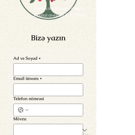
Baku city, Nizami district,
Khatai avenue 7, AZ1002
Bizə yazın
Ad və Soyad
*
Email ünvanı
*
Telefon nömrəsi
Mövzu