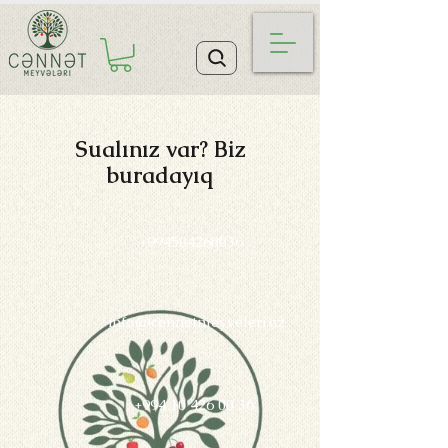
Sualınız var? Biz
buradayıq
+994504260036
info@cennetmeyveleri.az
+994 10 426 00 36