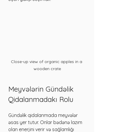
Close-up view of organic apples in a 
wooden crate
Meyvələrin Gündəlik 
Qidalanmadakı Rolu
Gündəlik qidalanmada meyvələr 
əsas yer tutur. Onlar bədənə lazım 
olan enerjini verir və sağlamlığı 