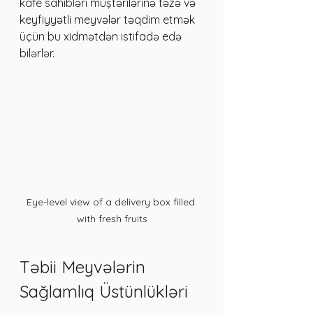
kafe sahibləri müştərilərinə təzə və 
keyfiyyətli meyvələr təqdim etmək 
üçün bu xidmətdən istifadə edə 
bilərlər.
Eye-level view of a delivery box filled 
with fresh fruits
Təbii Meyvələrin 
Sağlamlıq Üstünlükləri