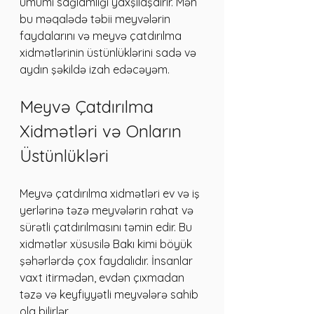
ümumi sağlamlığı yaxşılaşdırır. Mən 
bu məqalədə təbii meyvələrin 
faydalarını və meyvə çatdırılma 
xidmətlərinin üstünlüklərini sadə və 
aydın şəkildə izah edəcəyəm.
Meyvə Çatdırılma 
Xidmətləri və Onların 
Üstünlükləri
Meyvə çatdırılma xidmətləri ev və iş 
yerlərinə təzə meyvələrin rahat və 
sürətli çatdırılmasını təmin edir. Bu 
xidmətlər xüsusilə Bakı kimi böyük 
şəhərlərdə çox faydalıdır. İnsanlar 
vaxt itirmədən, evdən çıxmadan 
təzə və keyfiyyətli meyvələrə sahib 
ola bilirlər.