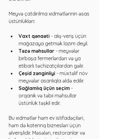
Meyvə çatdırılma xidmətlərinin əsas 
üstünlükləri:
Vaxt qənaəti
 - alış-veriş üçün 
mağazaya getmək lazım deyil.
Təzə məhsullar
 - meyvələr 
birbaşa fermerlərdən və ya 
etibarlı təchizatçılardan gəlir.
Çeşid zənginliyi
 - müxtəlif növ 
meyvələr asanlıqla əldə edilir.
Sağlamlıq üçün seçim
 - 
orqanik və təbii məhsullar 
üstünlük təşkil edir.
Bu xidmətlər həm ev istifadəçiləri, 
həm də katerinq biznesləri üçün 
əlverişlidir. Məsələn, restoranlar və 