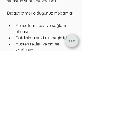
xidmətin sürəti də vacibdir.
Diqqət etməli olduğunuz məqamlar:
Məhsulların təzə və sağlam 
olması.
Çatdırılma vaxtının dəqiqliyi.
Müştəri rəyləri və xidmət 
keyfiyyəti.
Qiymətlərin münasib olması.
Bu amillər xidmətin faydalı və rahat 
olmasını təmin edir. Bakı kimi böyük 
şəhərdə vaxt itirmədən təbii 
meyvələrə sahib olmaq üçün bu 
xidmətlərdən istifadə etmək çox 
rahatdır.
Sağlam Həyat Üçün 