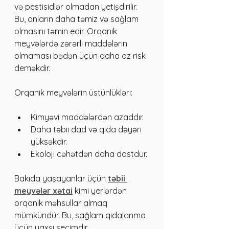
və pestisidlər olmadan yetişdirilir. 
Bu, onların daha təmiz və sağlam 
olmasını təmin edir. Orqanik 
meyvələrdə zərərli maddələrin 
olmaması bədən üçün daha az risk 
deməkdir.
Orqanik meyvələrin üstünlükləri:
Kimyəvi maddələrdən azaddır.
Daha təbii dad və qida dəyəri 
yüksəkdir.
Ekoloji cəhətdən daha dostdur.
Bakıda yaşayanlar üçün 
təbii 
meyvələr xətai
 kimi yerlərdən 
orqanik məhsullar almaq 
mümkündür. Bu, sağlam qidalanma 
üçün yaxşı seçimdir.