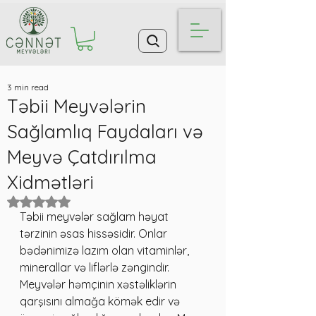
3 min read
Təbii Meyvələrin
Sağlamlıq Faydaları və
Meyvə Çatdırılma
Xidmətləri
Rated NaN out of 5 stars.
Təbii meyvələr sağlam həyat 
tərzinin əsas hissəsidir. Onlar 
bədənimizə lazım olan vitaminlər, 
minerallar və liflərlə zəngindir. 
Meyvələr həmçinin xəstəliklərin 
qarşısını almağa kömək edir və 