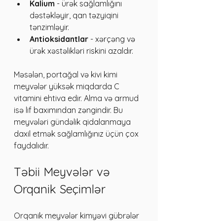
Kalium
 - ürək sağlamlığını 
dəstəkləyir, qan təzyiqini 
tənzimləyir.
Antioksidantlar
 - xərçəng və 
ürək xəstəlikləri riskini azaldır.
Məsələn, portağal və kivi kimi 
meyvələr yüksək miqdarda C 
vitamini ehtiva edir. Alma və armud 
isə lif baxımından zəngindir. Bu 
meyvələri gündəlik qidalanmaya 
daxil etmək sağlamlığınız üçün çox 
faydalıdır.
Təbii Meyvələr və 
Orqanik Seçimlər
Orqanik meyvələr kimyəvi gübrələr 