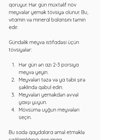
qoruyur. Hər gün müxtəlif növ 
meyvələr yemək tövsiyə olunur. Bu, 
vitamin və mineral balansını təmin 
edir.
Gündəlik meyvə istifadəsi üçün 
tövsiyələr:
Hər gün ən azı 2-3 porsiya 
meyvə yeyin.
Meyvələri təzə və ya təbii şirə 
şəklində qəbul edin.
Meyvələri yeməkdən əvvəl 
yaxşı yuyun.
Mövsümə uyğun meyvələri 
seçin.
Bu sadə qaydalara əməl etməklə 
sağlamlığınızı qorumaq 