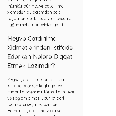
mümkündür. Meyvə çatdırılma 
xidmətləri bu baxımdan çox 
faydalıdır, çünki təzə və mövsümə 
uyğun məhsullar evinizə gətirilir.
Meyvə Çatdırılma 
Xidmətlərindən İstifadə 
Edərkən Nələrə Diqqət 
Etmək Lazımdır?
Meyvə çatdırılma xidmətindən 
istifadə edərkən keyfiyyət və 
etibarlılıq önəmlidir. Məhsulların təzə 
və sağlam olması üçün etibarlı 
təchizatçı seçmək lazımdır. 
Həmçinin, çatdırılma vaxtı və 