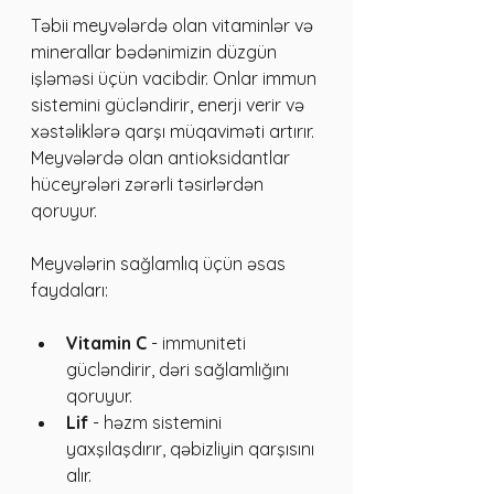
Təbii meyvələrdə olan vitaminlər və 
minerallar bədənimizin düzgün 
işləməsi üçün vacibdir. Onlar immun 
sistemini gücləndirir, enerji verir və 
xəstəliklərə qarşı müqaviməti artırır. 
Meyvələrdə olan antioksidantlar 
hüceyrələri zərərli təsirlərdən 
qoruyur.
Meyvələrin sağlamlıq üçün əsas 
faydaları:
Vitamin C
 - immuniteti 
gücləndirir, dəri sağlamlığını 
qoruyur.
Lif
 - həzm sistemini 
yaxşılaşdırır, qəbizliyin qarşısını 
alır.