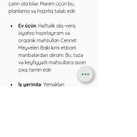
çətin ola bilər. Mənim üçün bu, 
planlama və hazırlıq tələb edir.
Ev üçün
: Həftəlik alış-veriş 
siyahısı hazırlayıram və 
orqanik məhsulları Cennet 
Meyveleri Bakı kimi etibarlı 
mənbələrdən alıram. Bu, təzə 
və keyfiyyətli məhsullara asan 
çıxış təmin edir.
İş yerində
: Yeməkləri 
əvvəlcədən hazırlayıb 
gətirirəm. Bu, fast food və ya 
az faydalı qidalardan uzaq 
durmağa kömək edir.
Ara yeməklər
: Sağlam ara 
yeməklər (qoz-fındıq, meyvə) 