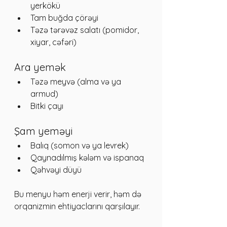
yerkökü  
Tam buğda çörəyi  
Təzə tərəvəz salatı (pomidor, 
xiyar, cəfəri)
Ara yemək
Təzə meyvə (alma və ya 
armud)  
Bitki çayı
Şam yeməyi
Balıq (somon və ya levrek)  
Qaynadılmış kələm və ispanaq  
Qəhvəyi düyü
Bu menyu həm enerji verir, həm də 
orqanizmin ehtiyaclarını qarşılayır.