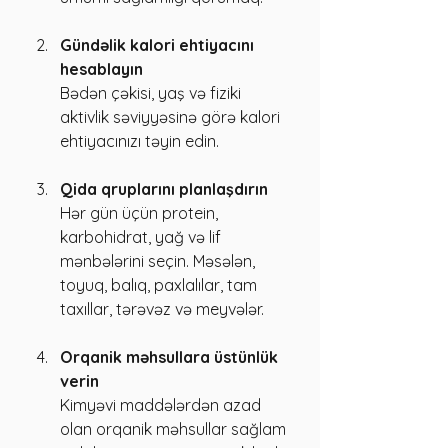
Gündəlik kalori ehtiyacını 
hesablayın
Bədən çəkisi, yaş və fiziki 
aktivlik səviyyəsinə görə kalori 
ehtiyacınızı təyin edin.
Qida qruplarını planlaşdırın
Hər gün üçün protein, 
karbohidrat, yağ və lif 
mənbələrini seçin. Məsələn, 
toyuq, balıq, paxlalılar, tam 
taxıllar, tərəvəz və meyvələr.
Orqanik məhsullara üstünlük 
verin
Kimyəvi maddələrdən azad 
olan orqanik məhsullar sağlam 