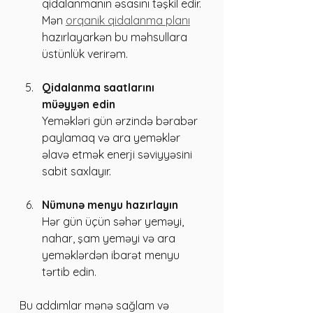
qidalanmanın əsasını təşkil edir. 
Mən 
orqanik qidalanma planı
hazırlayarkən bu məhsullara 
üstünlük verirəm.
Qidalanma saatlarını 
müəyyən edin
Yeməkləri gün ərzində bərabər 
paylamaq və ara yeməklər 
əlavə etmək enerji səviyyəsini 
sabit saxlayır.
Nümunə menyu hazırlayın
Hər gün üçün səhər yeməyi, 
nahar, şam yeməyi və ara 
yeməklərdən ibarət menyu 
tərtib edin.
Bu addımlar mənə sağlam və 