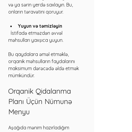
və ya sərin yerdə saxlayın. Bu, 
onların təravətini qoruyur.
Yuyun və təmizləyin
  İstifadə etməzdən əvvəl 
məhsulları yaxşıca yuyun.
Bu qaydalara əməl etməklə, 
orqanik məhsulların faydalarını 
maksimum dərəcədə əldə etmək 
mümkündür.
Orqanik Qidalanma 
Planı Üçün Nümunə 
Menyu
Aşağıda mənim hazırladığım 