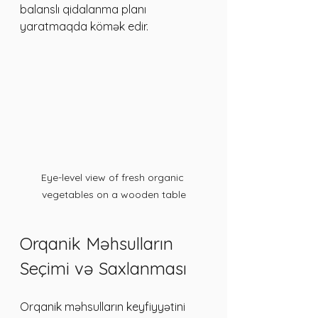
balanslı qidalanma planı 
yaratmaqda kömək edir.
Eye-level view of fresh organic 
vegetables on a wooden table
Orqanik Məhsulların 
Seçimi və Saxlanması
Orqanik məhsulların keyfiyyətini 