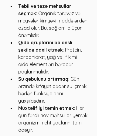
Təbii və təzə məhsullar 
seçmək
: Orqanik tərəvəz və 
meyvələr kimyəvi maddələrdən 
azad olur. Bu, sağlamlıq üçün 
önəmlidir.
Qida qruplarını balanslı 
şəkildə daxil etmək
: Protein, 
karbohidrat, yağ və lif kimi 
qida elementləri bərabər 
paylanmalıdır.
Su qəbulunu artırmaq
: Gün 
ərzində kifayət qədər su içmək 
bədən funksiyalarını 
yaxşılaşdırır.
Müxtəlifliyi təmin etmək
: Hər 
gün fərqli növ məhsullar yemək 
orqanizmin ehtiyaclarını tam 
ödəyir.