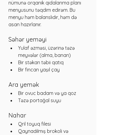
nümunə orqanik qidalanma planı 
menyusunu təqdim edirəm. Bu 
menyu həm balanslıdır, həm də 
asan hazırlanır.
Səhər yeməyi
Yulaf əzməsi, üzərinə təzə 
meyvələr (alma, banan)  
Bir stəkan təbii qatıq  
Bir fincan yaşıl çay
Ara yemək
Bir ovuc badam və ya qoz  
Təzə portağal suyu
Nahar
Qril toyuq filesi  
Qaynadılmış brokoli və 