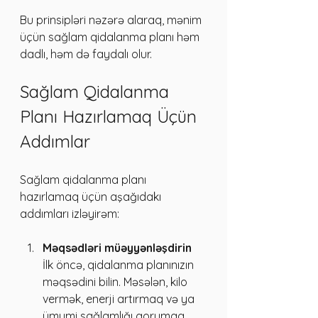
Bu prinsipləri nəzərə alaraq, mənim 
üçün sağlam qidalanma planı həm 
dadlı, həm də faydalı olur.
Sağlam Qidalanma 
Planı Hazırlamaq Üçün 
Addımlar
Sağlam qidalanma planı 
hazırlamaq üçün aşağıdakı 
addımları izləyirəm:
Məqsədləri müəyyənləşdirin
İlk öncə, qidalanma planınızın 
məqsədini bilin. Məsələn, kilo 
vermək, enerji artırmaq və ya 
ümumi sağlamlığı qorumaq.