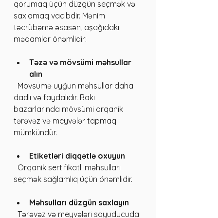
qorumaq üçün düzgün seçmək və 
saxlamaq vacibdir. Mənim 
təcrübəmə əsasən, aşağıdakı 
məqamlar önəmlidir:
Təzə və mövsümi məhsullar 
alın
  Mövsümə uyğun məhsullar daha 
dadlı və faydalıdır. Bakı 
bazarlarında mövsümi orqanik 
tərəvəz və meyvələr tapmaq 
mümkündür.
Etiketləri diqqətlə oxuyun
  Orqanik sertifikatlı məhsulları 
seçmək sağlamlıq üçün önəmlidir.
Məhsulları düzgün saxlayın
  Tərəvəz və meyvələri soyuducuda 