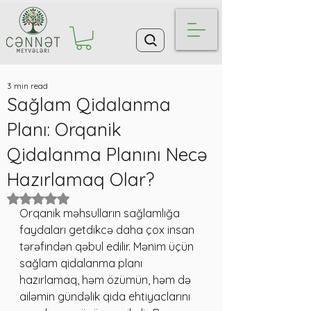
3 min read
Sağlam Qidalanma
Planı: Orqanik
Qidalanma Planını Necə
Hazırlamaq Olar?
Rated NaN out of 5 stars.
Orqanik məhsulların sağlamlığa 
faydaları getdikcə daha çox insan 
tərəfindən qəbul edilir. Mənim üçün 
sağlam qidalanma planı 
hazırlamaq, həm özümün, həm də 
ailəmin gündəlik qida ehtiyaclarını 