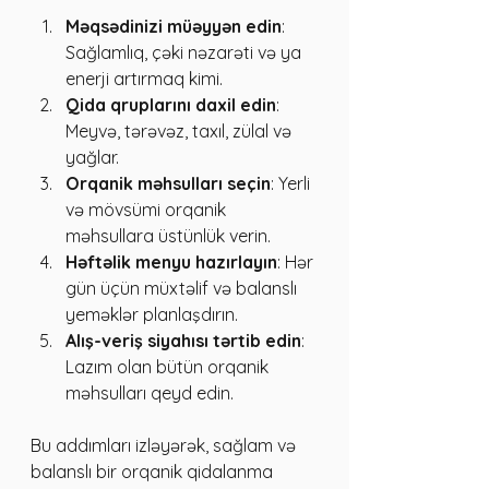
Məqsədinizi müəyyən edin
: 
Sağlamlıq, çəki nəzarəti və ya 
enerji artırmaq kimi.
Qida qruplarını daxil edin
: 
Meyvə, tərəvəz, taxıl, zülal və 
yağlar.
Orqanik məhsulları seçin
: Yerli 
və mövsümi orqanik 
məhsullara üstünlük verin.
Həftəlik menyu hazırlayın
: Hər 
gün üçün müxtəlif və balanslı 
yeməklər planlaşdırın.
Alış-veriş siyahısı tərtib edin
: 
Lazım olan bütün orqanik 
məhsulları qeyd edin.
Bu addımları izləyərək, sağlam və 
balanslı bir orqanik qidalanma 