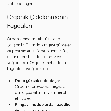
izah edəcəyəm.
Orqanik Qidalanmanın 
Faydaları
Orqanik qidalar təbii üsullarla 
yetişdirilir. Onlarda kimyəvi gübrələr 
və pestisidlər istifadə olunmur. Bu, 
onların tərkibini daha təmiz və 
sağlam edir. Orqanik məhsulların 
faydaları aşağıdakılardır:
Daha yüksək qida dəyəri
: 
Orqanik tərəvəz və meyvələr 
daha çox vitamin və mineral 
ehtiva edir.
Kimyəvi maddələrdən azadlıq
: 
Pestisid və digər zərərli 