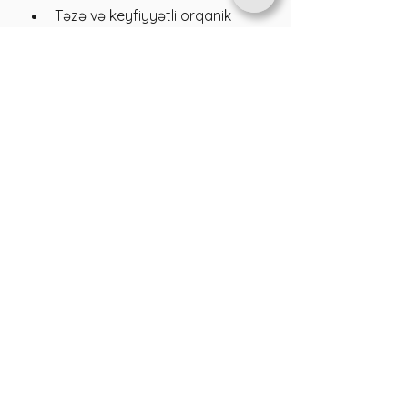
Təzə və keyfiyyətli orqanik 
məhsullar əldə edirsiniz.
Rahat onlayn sifariş və sürətli 
çatdırılma xidmətindən 
yararlanırsınız.
Sağlam həyat tərzinizi 
qorumaq üçün etibarlı 
tərəfdaşınız olur.
Bu səbəbdən orqanik qidalanma 
planınızı Cənnət Meyvələri ilə 
həyata keçirmək məsləhətdir.
Sağlam Həyat Üçün 
Orqanik Qidalanma
Orqanik qidalanma sağlam həyatın 
təməlidir. Mənim tövsiyəm odur ki, 