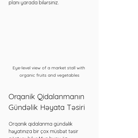
planı yarada bilərsiniz.
Eye-level view of a market stall with 
organic fruits and vegetables
Orqanik Qidalanmanın 
Gündəlik Həyata Təsiri
Orqanik qidalanma gündəlik 
həyatınıza bir çox müsbət təsir 