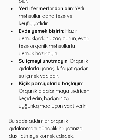
olur.
Yerli fermerlərdən alın
: Yerli 
məhsullar daha təzə və 
keyfiyyətlidir.
Evdə yemək bişirin
: Hazır 
yeməklərdən uzaq durun, evdə 
təzə orqanik məhsullarla 
yemək hazırlayın.
Su içməyi unutmayın
: Orqanik 
qidalarla yanaşı kifayət qədər 
su içmək vacibdir.
Kiçik porsiyalarla başlayın
: 
Orqanik qidalanmaya tədricən 
keçid edin, bədəninizə 
uyğunlaşmaq üçün vaxt verin.
Bu sadə addımlar orqanik 
qidalanmanı gündəlik həyatınıza 
daxil etməyə kömək edəcək.