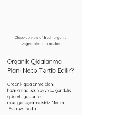
Close-up view of fresh organic 
vegetables in a basket
Orqanik Qidalanma 
Planı Necə Tərtib Edilir?
Orqanik qidalanma planı 
hazırlamaq üçün əvvəlcə gündəlik 
qida ehtiyaclarınızı 
müəyyənləşdirməlisiniz. Mənim 
tövsiyəm budur: