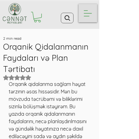
2 min read
Orqanik Qidalanmanın
Faydaları və Plan
Tərtibatı
Rated NaN out of 5 stars.
Orqanik qidalanma sağlam həyat 
tərzinin əsas hissəsidir. Mən bu 
mövzuda təcrübəmi və biliklərimi 
sizinlə bölüşmək istəyirəm. Bu 
yazıda orqanik qidalanmanın 
faydalarını, necə planlaşdırılmasını 
və gündəlik həyatınıza necə daxil 
ediləcəyini sadə və aydın şəkildə 