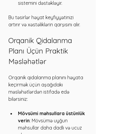
sistemini dəstəkləyir.
Bu təsirlər həyat keyfiyyətinizi 
artırır və xəstəliklərin qarşısını alır.
Orqanik Qidalanma 
Planı Üçün Praktik 
Məsləhətlər
Orqanik qidalanma planını həyata 
keçirmək üçün aşağıdakı 
məsləhətlərdən istifadə edə 
bilərsiniz:
Mövsümi məhsullara üstünlük 
verin
: Mövsümə uyğun 
məhsullar daha dadlı və ucuz 