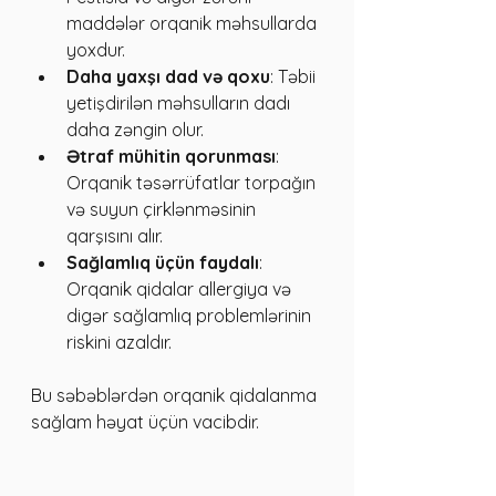
maddələr orqanik məhsullarda 
yoxdur.
Daha yaxşı dad və qoxu
: Təbii 
yetişdirilən məhsulların dadı 
daha zəngin olur.
Ətraf mühitin qorunması
: 
Orqanik təsərrüfatlar torpağın 
və suyun çirklənməsinin 
qarşısını alır.
Sağlamlıq üçün faydalı
: 
Orqanik qidalar allergiya və 
digər sağlamlıq problemlərinin 
riskini azaldır.
Bu səbəblərdən orqanik qidalanma 
sağlam həyat üçün vacibdir.