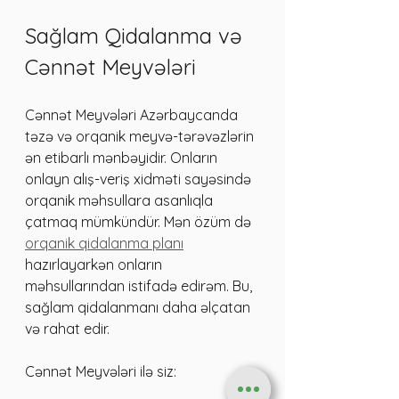
Sağlam Qidalanma və 
Cənnət Meyvələri
Cənnət Meyvələri Azərbaycanda 
təzə və orqanik meyvə-tərəvəzlərin 
ən etibarlı mənbəyidir. Onların 
onlayn alış-veriş xidməti sayəsində 
orqanik məhsullara asanlıqla 
çatmaq mümkündür. Mən özüm də 
orqanik qidalanma planı
hazırlayarkən onların 
məhsullarından istifadə edirəm. Bu, 
sağlam qidalanmanı daha əlçatan 
və rahat edir.
Cənnət Meyvələri ilə siz: