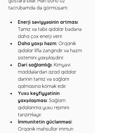
göstərə bilər. Mən bunu öz 
təcrübəmdə də görmüşəm:
Enerji səviyyəsinin artması
: 
Təmiz və təbii qidalar bədənə 
daha çox enerji verir.
Daha yaxşı həzm
: Orqanik 
qidalar liflə zəngindir və həzm 
sistemini yaxşılaşdırır.
Dəri sağlamlığı
: Kimyəvi 
maddələrdən azad qidalar 
dərinin təmiz və sağlam 
qalmasına kömək edir.
Yuxu keyfiyyətinin 
yaxşılaşması
: Sağlam 
qidalanma yuxu rejimini 
tənzimləyir.
İmmunitetin güclənməsi
: 
Orqanik məhsullar immun 