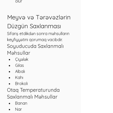
olur
Meyvə və Tərəvəzlərin 
Düzgün Saxlanması
Sifariş etdikdən sonra məhsulların 
keyfiyyətini qorumaq vacibdir.
Soyuducuda Saxlanmalı 
Məhsullar
Çiyələk
Gilas
Albalı
Kahı
Brokoli
Otaq Temperaturunda 
Saxlanmalı Məhsullar
Banan
Nar