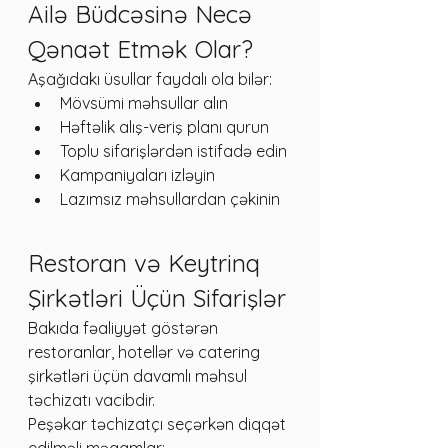
Ailə Büdcəsinə Necə 
Qənaət Etmək Olar?
Aşağıdakı üsullar faydalı ola bilər:
Mövsümi məhsullar alın
Həftəlik alış-veriş planı qurun
Toplu sifarişlərdən istifadə edin
Kampaniyaları izləyin
Lazımsız məhsullardan çəkinin
Restoran və Keytrinq 
Şirkətləri Üçün Sifarişlər
Bakıda fəaliyyət göstərən 
restoranlar, hotellər və catering 
şirkətləri üçün davamlı məhsul 
təchizatı vacibdir.
Peşəkar təchizatçı seçərkən diqqət 