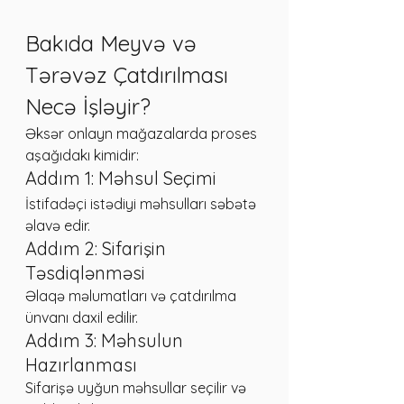
Bakıda Meyvə və 
Tərəvəz Çatdırılması 
Necə İşləyir?
Əksər onlayn mağazalarda proses 
aşağıdakı kimidir:
Addım 1: Məhsul Seçimi
İstifadəçi istədiyi məhsulları səbətə 
əlavə edir.
Addım 2: Sifarişin 
Təsdiqlənməsi
Əlaqə məlumatları və çatdırılma 
ünvanı daxil edilir.
Addım 3: Məhsulun 
Hazırlanması
Sifarişə uyğun məhsullar seçilir və 