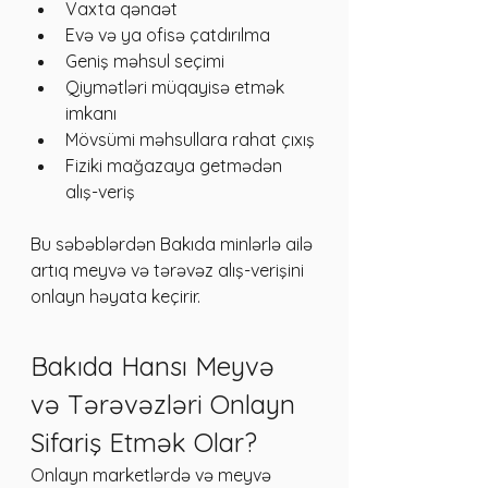
Vaxta qənaət
Evə və ya ofisə çatdırılma
Geniş məhsul seçimi
Qiymətləri müqayisə etmək 
imkanı
Mövsümi məhsullara rahat çıxış
Fiziki mağazaya getmədən 
alış-veriş
Bu səbəblərdən Bakıda minlərlə ailə 
artıq meyvə və tərəvəz alış-verişini 
onlayn həyata keçirir.
Bakıda Hansı Meyvə 
və Tərəvəzləri Onlayn 
Sifariş Etmək Olar?
Onlayn marketlərdə və meyvə 