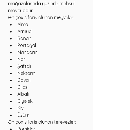
mağazalarında yüzlərlə məhsul 
mövcuddur.
Ən çox sifariş olunan meyvələr:
Alma
Armud
Banan
Portağal
Mandarin
Nar
Şaftalı
Nektarin
Gavalı
Gilas
Albalı
Çiyələk
Kivi
Üzüm
Ən çox sifariş olunan tərəvəzlər:
Pomidor