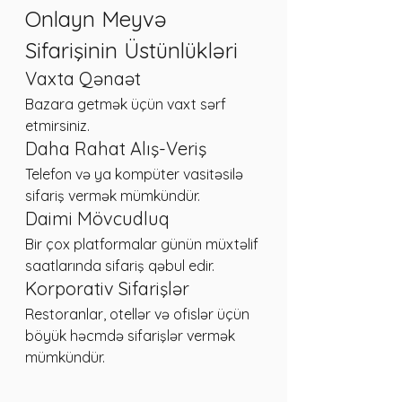
Onlayn Meyvə 
Sifarişinin Üstünlükləri
Vaxta Qənaət
Bazara getmək üçün vaxt sərf 
etmirsiniz.
Daha Rahat Alış-Veriş
Telefon və ya kompüter vasitəsilə 
sifariş vermək mümkündür.
Daimi Mövcudluq
Bir çox platformalar günün müxtəlif 
saatlarında sifariş qəbul edir.
Korporativ Sifarişlər
Restoranlar, otellər və ofislər üçün 
böyük həcmdə sifarişlər vermək 
mümkündür.