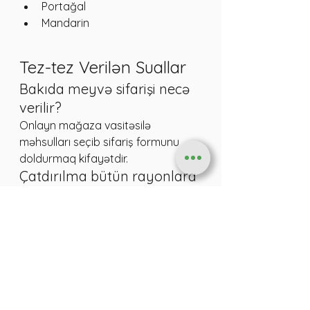
Portağal
Mandarin
Tez-tez Verilən Suallar
Bakıda meyvə sifarişi necə 
verilir?
Onlayn mağaza vasitəsilə 
məhsulları seçib sifariş formunu 
doldurmaq kifayətdir.
Çatdırılma bütün rayonlara 
mümkündürmü?
Əksər xidmətlər Bakının böyük 
hissəsini əhatə edir.
Sifariş minimum məbləği 
varmı?
Bu, xidmət göstərən şirkətdən asılı 
olaraq dəyişə bilər.