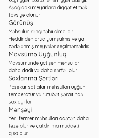
keyfiyyəti xüsusi əhəmiyyət daşıyır.
Aşağıdakı meyarlara diqqət etmək 
tövsiyə olunur:
Görünüş
Məhsulun rəngi təbii olmalıdır. 
Həddindən artıq yumşalmış və ya 
zədələnmiş meyvələr seçilməməlidir.
Mövsümə Uyğunluq
Mövsümündə yetişən məhsullar 
daha dadlı və daha sərfəli olur.
Saxlanma Şərtləri
Peşəkar satıcılar məhsulları uyğun 
temperatur və rütubət şəraitində 
saxlayırlar.
Mənşəyi
Yerli fermer məhsulları adətən daha 
təzə olur və çatdırılma müddəti 
qısa olur.