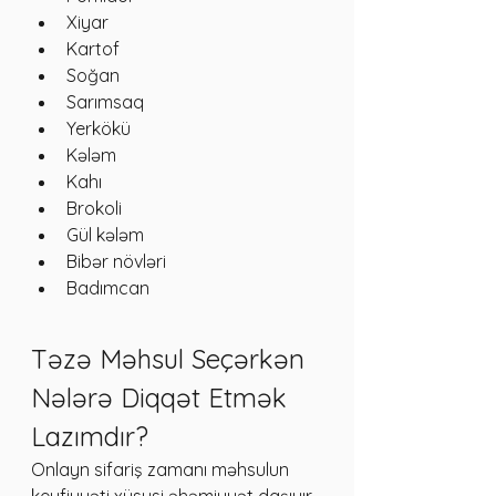
Xiyar
Kartof
Soğan
Sarımsaq
Yerkökü
Kələm
Kahı
Brokoli
Gül kələm
Bibər növləri
Badımcan
Təzə Məhsul Seçərkən 
Nələrə Diqqət Etmək 
Lazımdır?
Onlayn sifariş zamanı məhsulun 