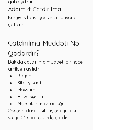
qablaşdırılır.
Addım 4: Çatdırılma
Kuryer sifarişi göstərilən ünvana 
çatdırır.
Çatdırılma Müddəti Nə 
Qədərdir?
Bakıda çatdırılma müddəti bir neçə 
amildən asılıdır:
Rayon
Sifariş saatı
Mövsüm
Hava şəraiti
Məhsulun mövcudluğu
Əksər hallarda sifarişlər eyni gün 
və ya 24 saat ərzində çatdırılır.