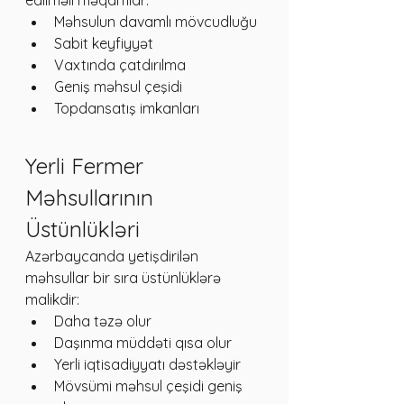
edilməli məqamlar:
Məhsulun davamlı mövcudluğu
Sabit keyfiyyət
Vaxtında çatdırılma
Geniş məhsul çeşidi
Topdansatış imkanları
Yerli Fermer 
Məhsullarının 
Üstünlükləri
Azərbaycanda yetişdirilən 
məhsullar bir sıra üstünlüklərə 
malikdir:
Daha təzə olur
Daşınma müddəti qısa olur
Yerli iqtisadiyyatı dəstəkləyir
Mövsümi məhsul çeşidi geniş 