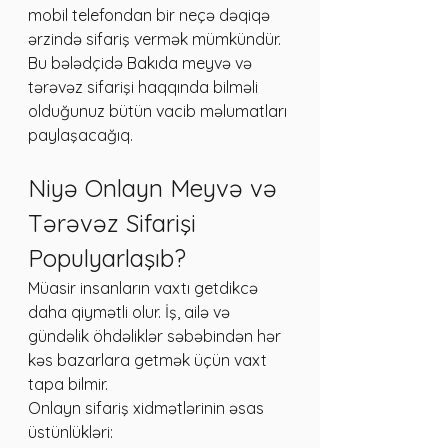
mobil telefondan bir neçə dəqiqə 
ərzində sifariş vermək mümkündür.
Bu bələdçidə Bakıda meyvə və 
tərəvəz sifarişi haqqında bilməli 
olduğunuz bütün vacib məlumatları 
paylaşacağıq.
Niyə Onlayn Meyvə və 
Tərəvəz Sifarişi 
Populyarlaşıb?
Müasir insanların vaxtı getdikcə 
daha qiymətli olur. İş, ailə və 
gündəlik öhdəliklər səbəbindən hər 
kəs bazarlara getmək üçün vaxt 
tapa bilmir.
Onlayn sifariş xidmətlərinin əsas 
üstünlükləri: