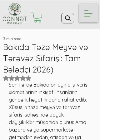
3 min read
Bakıda Təzə Meyvə və
Tərəvəz Sifarişi: Tam
Bələdçi 2026)
Rated NaN out of 5 stars.
Son illərdə Bakıda onlayn alış-veriş 
xidmətlərinin inkişafı insanların 
gündəlik həyatını daha rahat edib. 
Xüsusilə təzə meyvə və tərəvəz 
sifarişi sahəsində böyük 
dəyişikliklər müşahidə olunur. Artıq 
bazara və ya supermarketə 
getmədən evdən, ofisdən və ya 